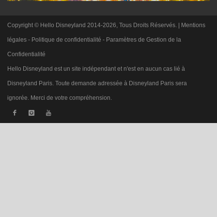
Copyright © Hello Disneyland 2014-2026, Tous Droits Réservés. |
Mentions
légales
-
Politique de confidentialité
-
Paramètres de Gestion de la
Confidentialité
Hello Disneyland est un site indépendant et n'est en aucun cas lié à
Disneyland Paris. Toute demande adressée à Disneyland Paris sera
ignorée. Merci de votre compréhension.