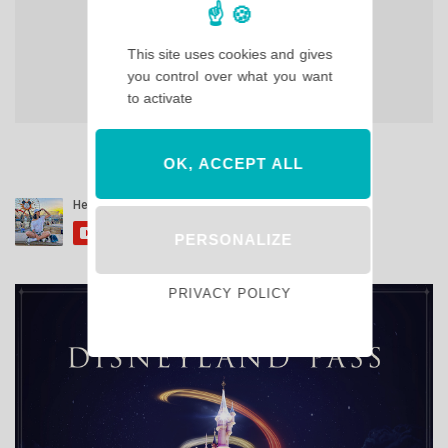
This site uses cookies and gives
you control over what you want
to activate
OK, ACCEPT ALL
PERSONALIZE
PRIVACY POLICY