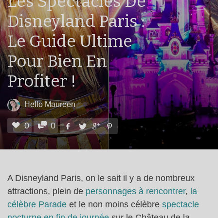
Les Spectacles De
Disneyland Paris :
Le Guide Ultime
Pour Bien En
Profiter !
Hello Maureen
0
0
A Disneyland Paris, on le sait il y a de nombreux
attractions, plein de
personnages à rencontrer
,
la
célèbre Parade
et le non moins célèbre
spectacle
nocturne en fin de journée
sur le Château de la