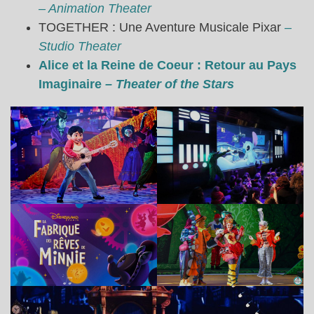
– Animation Theater
TOGETHER : Une Aventure Musicale Pixar
–
Studio Theater
Alice et la Reine de Coeur : Retour au Pays
Imaginaire
–
Theater of the Stars