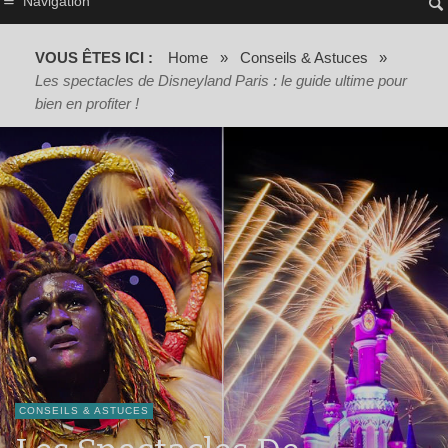
Navigation
VOUS ÊTES ICI :
Home
»
Conseils & Astuces
»
Les spectacles de Disneyland Paris : le guide ultime pour
bien en profiter !
CONSEILS & ASTUCES