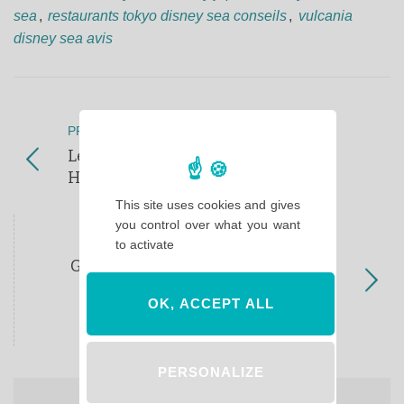
sea
,
restaurants tokyo disney sea conseils
,
vulcania
disney sea avis
PREVIOUS POST
Le petit déjeuner du Disneyland
Hotel
This site uses cookies and gives
you control over what you want
NEXT POST
to activate
Gare Nord ? Gare Sud ? Où prendre
votre navette hôtels à Disneyland
OK, ACCEPT ALL
Paris ?
PERSONALIZE