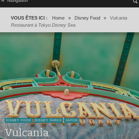
Navigation
VOUS ÊTES ICI :
Home
»
Disney Food
»
Vulcania
Restaurant à Tokyo Disney Sea
DISNEY FOOD
DISNEY PARKS
JAPON
Vulcania