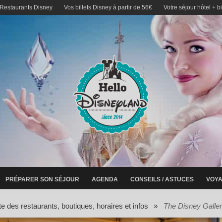
 Restaurants Disney
Vos billets Disney à partir de 56€
Votre séjour hôtel + b
PRÉPARER SON SÉJOUR
AGENDA
CONSEILS / ASTUCES
VOYA
ste des restaurants, boutiques, horaires et infos
»
The Disney Galle