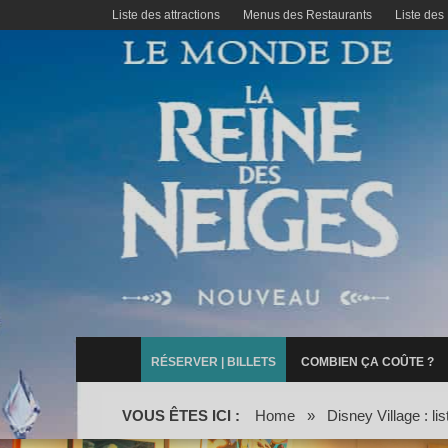
Liste des attractions
Menus des Restaurants
Liste des
RÉSERVER | BILLETS
COMBIEN ÇA COÛTE ?
VOUS ÊTES ICI :
Home
»
Disney Village : li