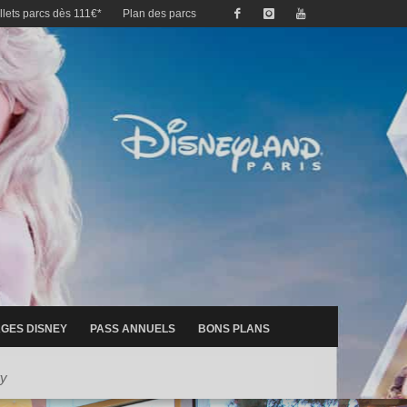
illets parcs dès 111€*
Plan des parcs
GES DISNEY
PASS ANNUELS
BONS PLANS
ry