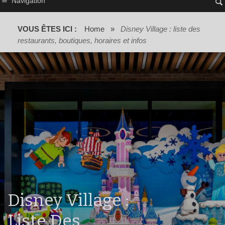
Navigation
VOUS ÊTES ICI :
Home
»
Disney Village : liste des
restaurants, boutiques, horaires et infos
Disney Village :
Liste Des