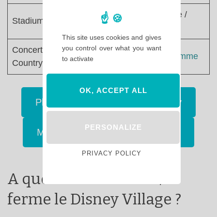
Salle d’arcade /
Stadium
Jeux vidéos
This site uses cookies and gives
you control over what you want
Concerts au Billy Bob
Voir le programme
to activate
Country Saloon
OK, ACCEPT ALL
Plus d’infos sur les séjours Disney
PERSONALIZE
Mes billets parcs à partir de 49€ !
PRIVACY POLICY
A quelle heure ouvre /
ferme le Disney Village ?