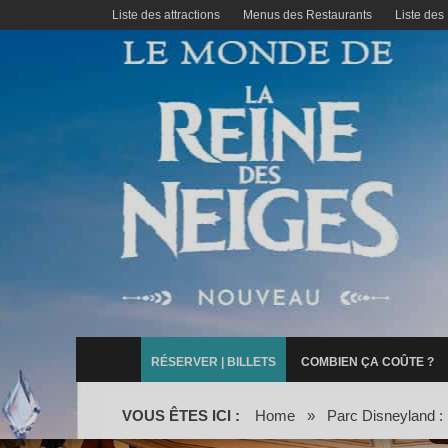
Liste des attractions
Menus des Restaurants
Liste des
RÉSERVER | BILLETS
COMBIEN ÇA COÛTE ?
VOUS ÊTES ICI :
Home
»
Parc Disneyland : l