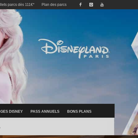
illets parcs dès 111€*
Plan des parcs
GES DISNEY
PASS ANNUELS
BONS PLANS
u