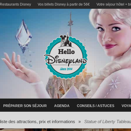
 Restaurants Disney
Vos billets Disney à partir de 56€
Votre séjour hôtel + b
PRÉPARER SON SÉJOUR
AGENDA
CONSEILS / ASTUCES
VOYA
iste des attractions, prix et informations
»
Statue of Liberty Tablea