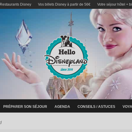
 Restaurants Disney
Vos billets Disney à partir de 56€
Votre séjour hôtel + b
PRÉPARER SON SÉJOUR
AGENDA
CONSEILS / ASTUCES
VOYA
d