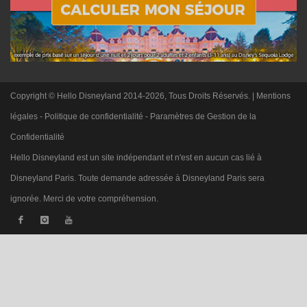
Copyright © Hello Disneyland 2014-2026, Tous Droits Réservés. |
Mentions
légales
-
Politique de confidentialité
-
Paramètres de Gestion de la
Confidentialité
Hello Disneyland est un site indépendant et n'est en aucun cas lié à
Disneyland Paris. Toute demande adressée à Disneyland Paris sera
ignorée. Merci de votre compréhension.