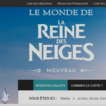
Liste des attractions
Menus des Restaurants
Liste des
RÉSERVER | BILLETS
COMBIEN ÇA COÛTE ?
VOUS ÊTES ICI :
Home
»
arribas disney fra