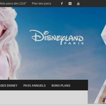
illets parcs dès 111€*
Plan des parcs
GES DISNEY
PASS ANNUELS
BONS PLANS