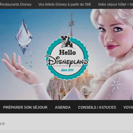
 Restaurants Disney
Vos billets Disney à partir de 56€
Votre séjour hôtel + b
PRÉPARER SON SÉJOUR
AGENDA
CONSEILS / ASTUCES
VOYA
nce