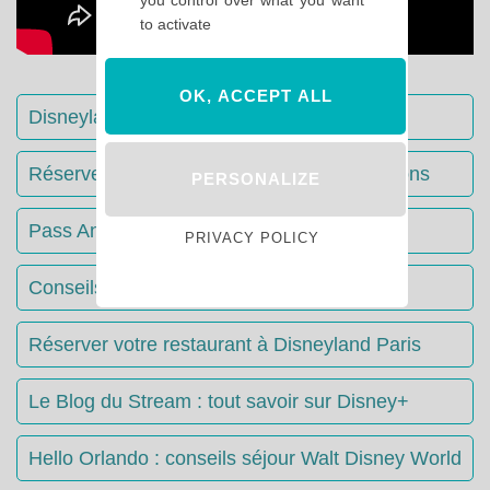
to activate
OK, ACCEPT ALL
Disneyland Paris : Le guide complet
Réserver votre séjour : toutes les informations
PERSONALIZE
Pass Annuels Disney : informations
PRIVACY POLICY
Conseils & Astuces Disneyland Paris
Réserver votre restaurant à Disneyland Paris
Le Blog du Stream : tout savoir sur Disney+
Hello Orlando : conseils séjour Walt Disney World