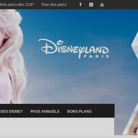
illets parcs dès 111€*
Plan des parcs
GES DISNEY
PASS ANNUELS
BONS PLANS