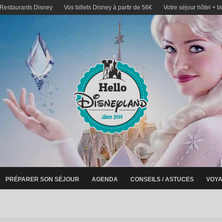
 Restaurants Disney
Vos billets Disney à partir de 56€
Votre séjour hôtel + b
PRÉPARER SON SÉJOUR
AGENDA
CONSEILS / ASTUCES
VOYA