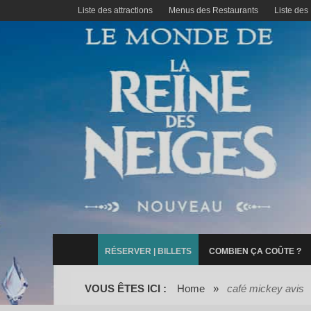
Liste des attractions
Menus des Restaurants
Liste des
RÉSERVER | BILLETS
COMBIEN ÇA COÛTE ?
VOUS ÊTES ICI :
Home
»
café mickey avis