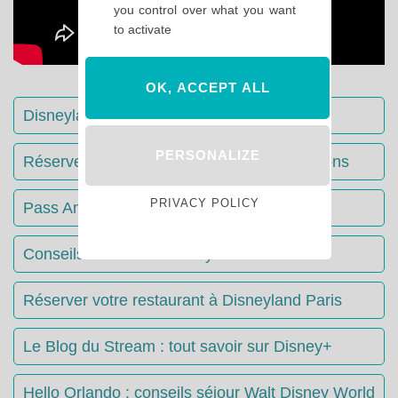
you control over what you want
to activate
OK, ACCEPT ALL
Disneyland Paris : Le guide complet
PERSONALIZE
Réserver votre séjour : toutes les informations
PRIVACY POLICY
Pass Annuels Disney : informations
Conseils & Astuces Disneyland Paris
Réserver votre restaurant à Disneyland Paris
Le Blog du Stream : tout savoir sur Disney+
Hello Orlando : conseils séjour Walt Disney World