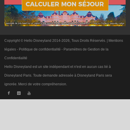
Copyright © Hello Disneyland 2014-2026, Tous Droits Réservés. |
Mentions
légales
-
Politique de confidentialité
-
Paramètres de Gestion de la
Confidentialité
Hello Disneyland est un site indépendant et n'est en aucun cas lié à
Disneyland Paris. Toute demande adressée à Disneyland Paris sera
ignorée. Merci de votre compréhension.