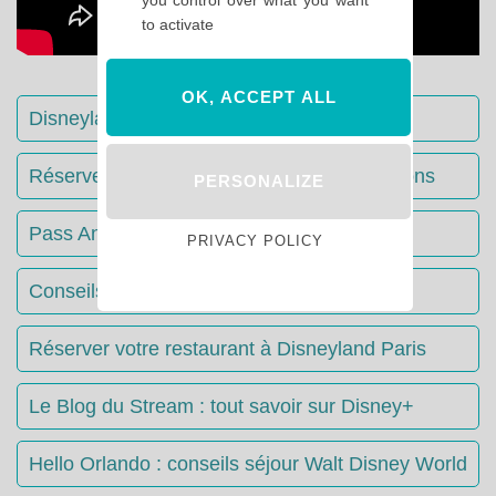
to activate
OK, ACCEPT ALL
Disneyland Paris : Le guide complet
Réserver votre séjour : toutes les informations
PERSONALIZE
Pass Annuels Disney : informations
PRIVACY POLICY
Conseils & Astuces Disneyland Paris
Réserver votre restaurant à Disneyland Paris
Le Blog du Stream : tout savoir sur Disney+
Hello Orlando : conseils séjour Walt Disney World