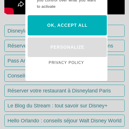
to activate
OK, ACCEPT ALL
Disneyland Paris : Le guide complet
Réserver votre séjour : toutes les informations
PERSONALIZE
Pass Annuels Disney : informations
PRIVACY POLICY
Conseils & Astuces Disneyland Paris
Réserver votre restaurant à Disneyland Paris
Le Blog du Stream : tout savoir sur Disney+
Hello Orlando : conseils séjour Walt Disney World