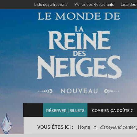
Liste des attractions
Menus des Restaurants
Liste des
RÉSERVER | BILLETS
COMBIEN ÇA COÛTE ?
VOUS ÊTES ICI :
Home
»
disneyland center 