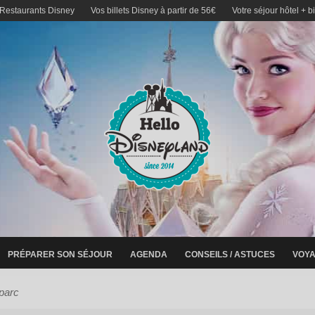
 Restaurants Disney
Vos billets Disney à partir de 56€
Votre séjour hôtel + b
PRÉPARER SON SÉJOUR
AGENDA
CONSEILS / ASTUCES
VOYA
parc