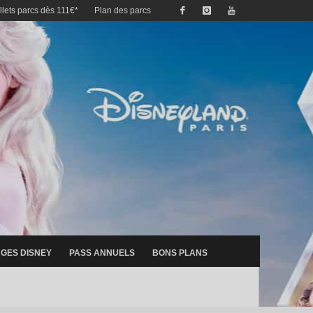
illets parcs dès 111€*
Plan des parcs
GES DISNEY
PASS ANNUELS
BONS PLANS