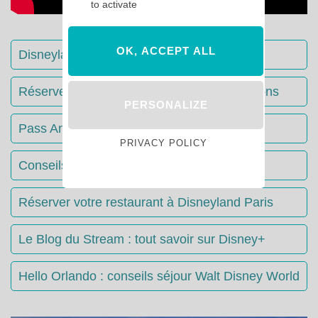
to activate
OK, ACCEPT ALL
Disneyland Paris : Le guide complet
Réserver votre séjour : toutes les informations
PERSONALIZE
Pass Annuels Disney : informations
PRIVACY POLICY
Conseils & Astuces Disneyland Paris
Réserver votre restaurant à Disneyland Paris
Le Blog du Stream : tout savoir sur Disney+
Hello Orlando : conseils séjour Walt Disney World