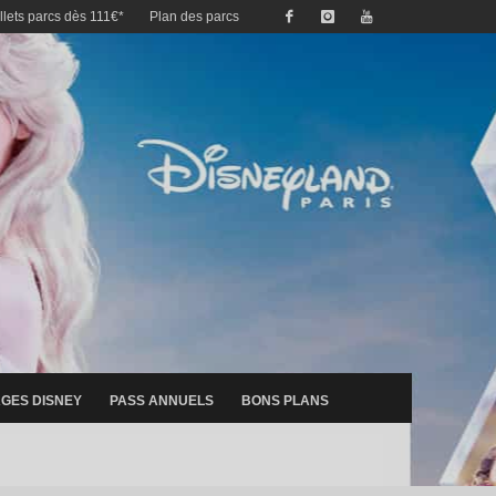
illets parcs dès 111€*
Plan des parcs
GES DISNEY
PASS ANNUELS
BONS PLANS