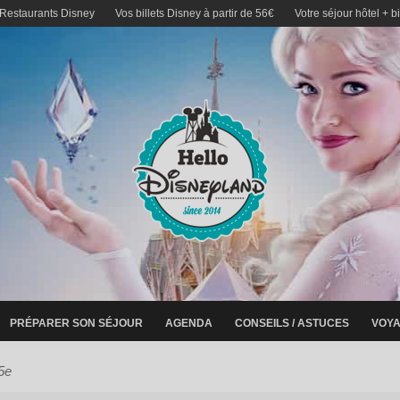
 Restaurants Disney
Vos billets Disney à partir de 56€
Votre séjour hôtel + b
PRÉPARER SON SÉJOUR
AGENDA
CONSEILS / ASTUCES
VOYA
5e