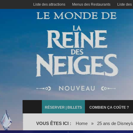
Liste des attractions
Menus des Restaurants
Liste des
RÉSERVER | BILLETS
COMBIEN ÇA COÛTE ?
VOUS ÊTES ICI :
Home
»
25 ans de Disneyl