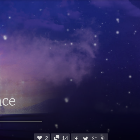
nce
2
14