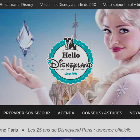
 Restaurants Disney
Vos billets Disney à partir de 56€
Votre séjour hôtel + b
PRÉPARER SON SÉJOUR
AGENDA
CONSEILS / ASTUCES
VOYA
and Paris
»
Les 25 ans de Disneyland Paris : annonce officielle