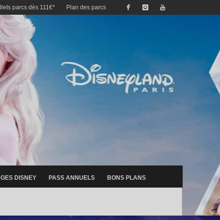
illets parcs dès 111€*
Plan des parcs
GES DISNEY
PASS ANNUELS
BONS PLANS