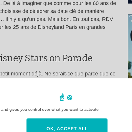
t. De là à imaginer que comme pour les 60 ans de
 choisisse de célébrer sa date clé de manière
 il n’y a qu’un pas. Mais bon. En tout cas, RDV
r les 25 ans de Disneyland Paris en grandes
isney Stars on Parade
 petit moment déjà. Ne serait-ce que parce que ce
de production de cet anniversaire magique.
tars Disney et cela va suit ce qu’on voit de plus
ps : de plus en plus de personnages Disney pour
ont ces stars ? La surprise restera sans doute
 and gives you control over what you want to activate
les stars Mickey, Minnie, Pluto, Donal et Dingo
a Reine des Neiges et les Princesses Disney.
OK, ACCEPT ALL