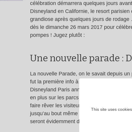
célébration démarrera quelques jours avan
Disneyland en Californie, le resort parisien
grandiose après quelques jours de rodage …
dès le dimanche 26 mars 2017 pour célébre
pompes ! Jugez plutôt :
Une nouvelle parade : D
La nouvelle Parade, on le savait depuis un
fut la première info à fuiter des coulisses 
Disneyland Paris annonce une multitude de S
en plus sur les parcs depuis quelques tem
faire rêver les visiteurs. Alors, quelles ser
This site uses cookies
jusqu’au bout même si on imagine bien que 
seront évidemment du voyage tout comme l