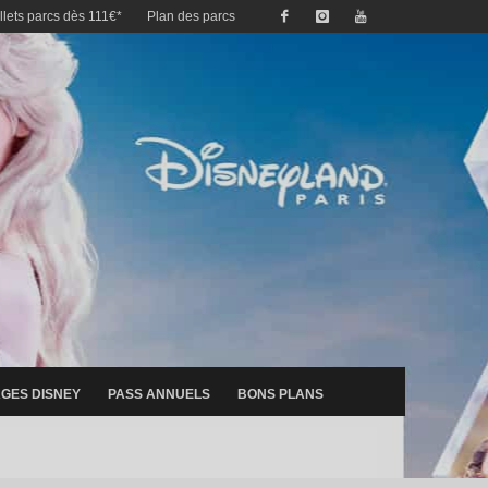
illets parcs dès 111€*
Plan des parcs
GES DISNEY
PASS ANNUELS
BONS PLANS