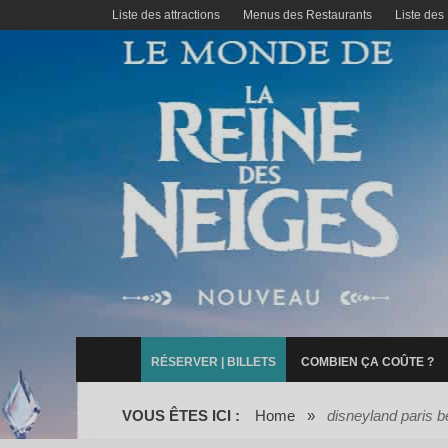
Liste des attractions
Menus des Restaurants
Liste des
RÉSERVER | BILLETS
COMBIEN ÇA COÛTE ?
VOUS ÊTES ICI :
Home
»
disneyland paris b