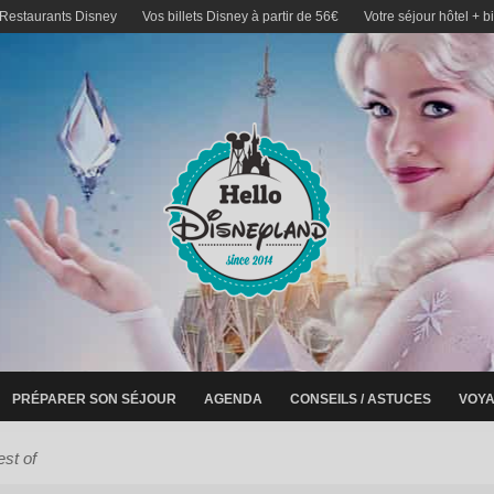
 Restaurants Disney
Vos billets Disney à partir de 56€
Votre séjour hôtel + b
PRÉPARER SON SÉJOUR
AGENDA
CONSEILS / ASTUCES
VOYA
est of