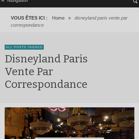
Navigation
VOUS ÊTES ICI :
Home
»
disneyland paris vente par
correspondance
ALL POSTS TAGGED
Disneyland Paris
Vente Par
Correspondance