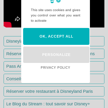
This site uses cookies and gives
you control over what you want
to activate
OK, ACCEPT ALL
Disneyland Paris : Le guide complet
Réserver votre séjour : toutes les informations
PERSONALIZE
Pass Annuels Disney : informations
PRIVACY POLICY
Conseils & Astuces Disneyland Paris
Réserver votre restaurant à Disneyland Paris
Le Blog du Stream : tout savoir sur Disney+