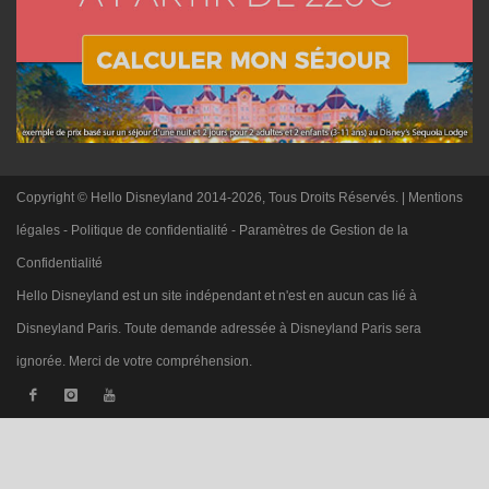
Copyright © Hello Disneyland 2014-2026, Tous Droits Réservés. |
Mentions
légales
-
Politique de confidentialité
-
Paramètres de Gestion de la
Confidentialité
Hello Disneyland est un site indépendant et n'est en aucun cas lié à
Disneyland Paris. Toute demande adressée à Disneyland Paris sera
ignorée. Merci de votre compréhension.