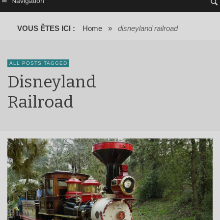
Navigation
VOUS ÊTES ICI :
Home
»
disneyland railroad
ALL POSTS TAGGED
Disneyland
Railroad