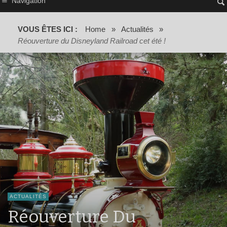
Navigation
VOUS ÊTES ICI :
Home
»
Actualités
»
Réouverture du Disneyland Railroad cet été !
ACTUALITÉS
Réouverture Du