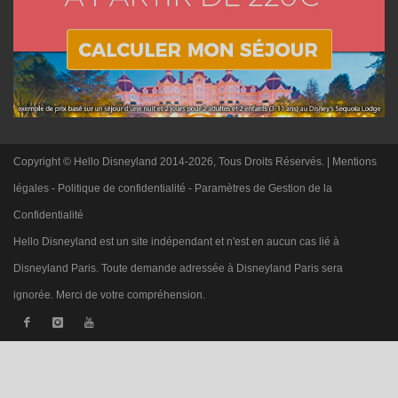
Copyright © Hello Disneyland 2014-2026, Tous Droits Réservés. |
Mentions
légales
-
Politique de confidentialité
-
Paramètres de Gestion de la
Confidentialité
Hello Disneyland est un site indépendant et n'est en aucun cas lié à
Disneyland Paris. Toute demande adressée à Disneyland Paris sera
ignorée. Merci de votre compréhension.