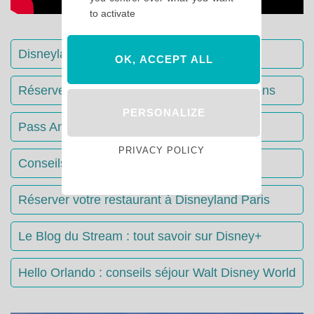
to activate
Disneyland Paris : Le guide complet
OK, ACCEPT ALL
Réserver votre séjour : toutes les informations
PERSONALIZE
Pass Annuels Disney : informations
PRIVACY POLICY
Conseils & Astuces Disneyland Paris
Réserver votre restaurant à Disneyland Paris
Le Blog du Stream : tout savoir sur Disney+
Hello Orlando : conseils séjour Walt Disney World