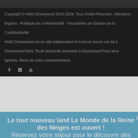
Copyright © Hello Disneyland 2014-2026, Tous Droits Réservés. |
Mentions
légales
-
Politique de confidentialité
-
Paramètres de Gestion de la
Confidentialité
Hello Disneyland est un site indépendant et n'est en aucun cas lié à
Disneyland Paris. Toute demande adressée à Disneyland Paris sera
ignorée. Merci de votre compréhension.
Le tout nouveau land Le Monde de la Reine
des Neiges est ouvert !
Réservez votre séjour pour le découvrir dès