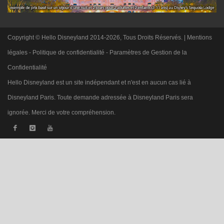
Copyright © Hello Disneyland 2014-2026, Tous Droits Réservés. |
Mentions
légales
-
Politique de confidentialité
-
Paramètres de Gestion de la
Confidentialité
Hello Disneyland est un site indépendant et n'est en aucun cas lié à
Disneyland Paris. Toute demande adressée à Disneyland Paris sera
ignorée. Merci de votre compréhension.