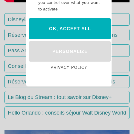
you control over what you want
to activate
Disneyland Paris : Le guide complet
OK, ACCEPT ALL
Réserver votre séjour : toutes les informations
Pass Annuels Disney : informations
PERSONALIZE
Conseils & Astuces Disneyland Paris
PRIVACY POLICY
Réserver votre restaurant à Disneyland Paris
Le Blog du Stream : tout savoir sur Disney+
Hello Orlando : conseils séjour Walt Disney World