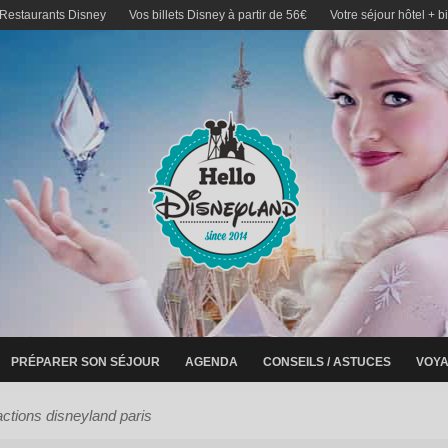
 Restaurants Disney
Vos billets Disney à partir de 56€
Votre séjour hôtel + b
PRÉPARER SON SÉJOUR
AGENDA
CONSEILS / ASTUCES
VOYA
actions disneyland paris