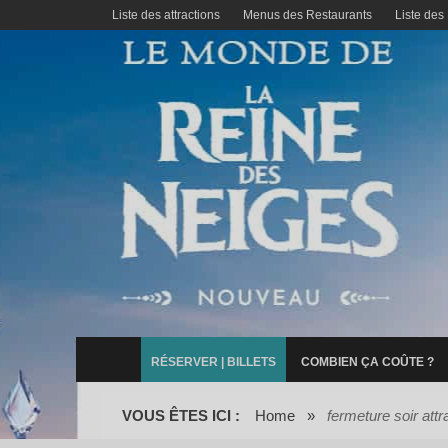
Liste des attractions
Menus des Restaurants
Liste des
RÉSERVER | BILLETS
COMBIEN ÇA COÛTE ?
VOUS ÊTES ICI :
Home
»
fermeture soir attr