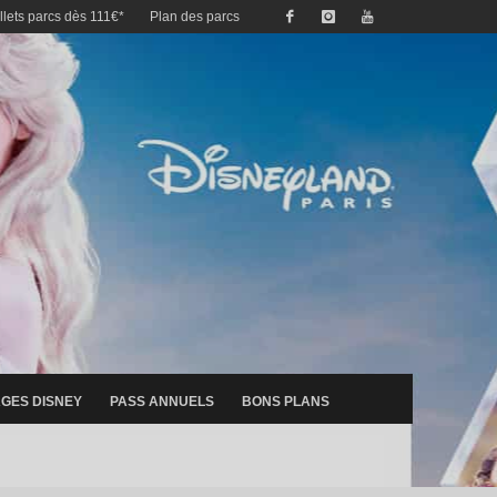
illets parcs dès 111€*
Plan des parcs
GES DISNEY
PASS ANNUELS
BONS PLANS