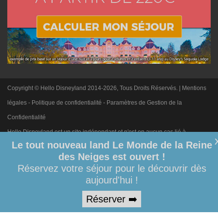
Copyright © Hello Disneyland 2014-2026, Tous Droits Réservés. |
Mentions
légales
-
Politique de confidentialité
-
Paramètres de Gestion de la
Confidentialité
Hello Disneyland est un site indépendant et n'est en aucun cas lié à
Le tout nouveau land Le Monde de la Reine
Disneyland Paris. Toute demande adressée à Disneyland Paris sera
des Neiges est ouvert !
ignorée. Merci de votre compréhension.
Réservez votre séjour pour le découvrir dès
aujourd'hui !
Réserver ➡️