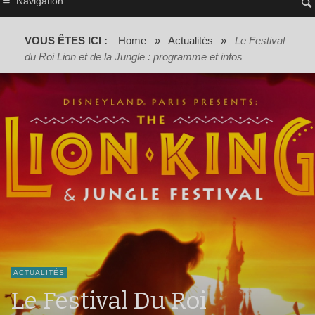
Navigation
VOUS ÊTES ICI :
Home
»
Actualités
»
Le Festival
du Roi Lion et de la Jungle : programme et infos
ACTUALITÉS
Le Festival Du Roi