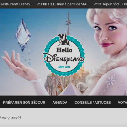
 Restaurants Disney
Vos billets Disney à partir de 56€
Votre séjour hôtel + b
PRÉPARER SON SÉJOUR
AGENDA
CONSEILS / ASTUCES
VOYA
disney world