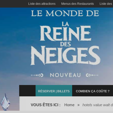
Liste des attractions
Menus des Restaurants
Liste des
RÉSERVER | BILLETS
COMBIEN ÇA COÛTE ?
VOUS ÊTES ICI :
Home
»
hotels value walt 