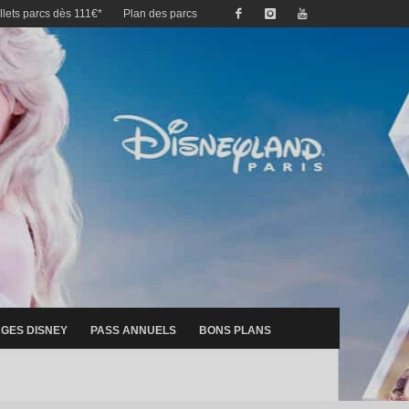
illets parcs dès 111€*
Plan des parcs
GES DISNEY
PASS ANNUELS
BONS PLANS