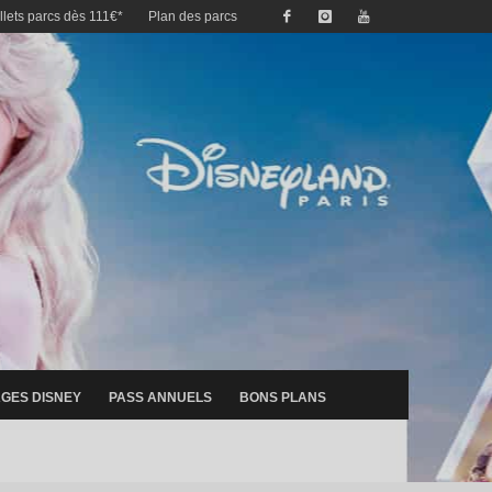
illets parcs dès 111€*
Plan des parcs
GES DISNEY
PASS ANNUELS
BONS PLANS