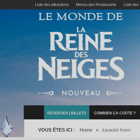
Liste des attractions
Menus des Restaurants
Liste des
RÉSERVER | BILLETS
COMBIEN ÇA COÛTE ?
VOUS ÊTES ICI :
Home
»
karaoké froen