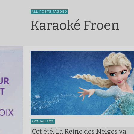
ALL POSTS TAGGED
Karaoké Froen
ACTUALITÉS
Cet été, La Reine des Neiges va