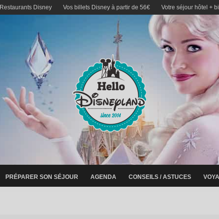
 Restaurants Disney
Vos billets Disney à partir de 56€
Votre séjour hôtel + b
PRÉPARER SON SÉJOUR
AGENDA
CONSEILS / ASTUCES
VOYA