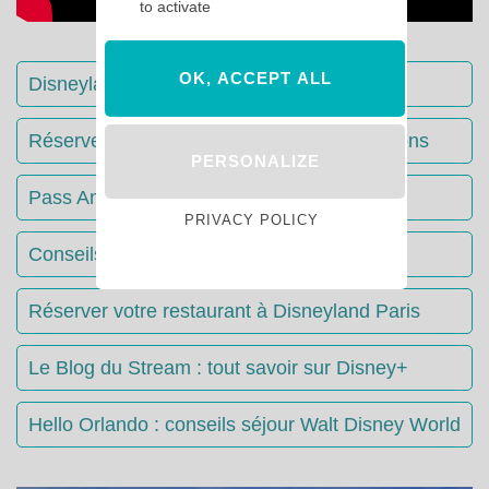
to activate
OK, ACCEPT ALL
Disneyland Paris : Le guide complet
Réserver votre séjour : toutes les informations
PERSONALIZE
Pass Annuels Disney : informations
PRIVACY POLICY
Conseils & Astuces Disneyland Paris
Réserver votre restaurant à Disneyland Paris
Le Blog du Stream : tout savoir sur Disney+
Hello Orlando : conseils séjour Walt Disney World