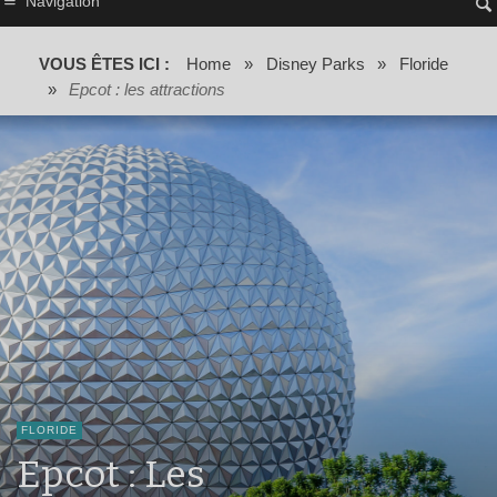
Navigation
VOUS ÊTES ICI :
Home
»
Disney Parks
»
Floride
»
Epcot : les attractions
FLORIDE
Epcot : Les