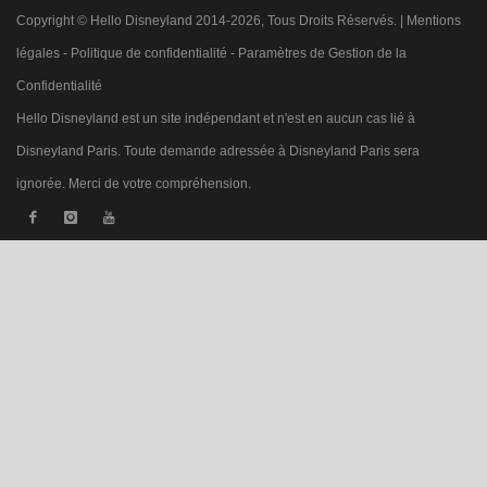
Copyright © Hello Disneyland 2014-2026, Tous Droits Réservés. |
Mentions
légales
-
Politique de confidentialité
-
Paramètres de Gestion de la
Confidentialité
Hello Disneyland est un site indépendant et n'est en aucun cas lié à
Disneyland Paris. Toute demande adressée à Disneyland Paris sera
ignorée. Merci de votre compréhension.