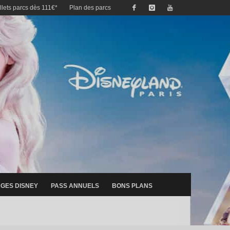
illets parcs dès 111€*
Plan des parcs
GES DISNEY
PASS ANNUELS
BONS PLANS