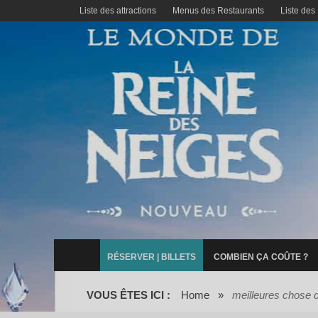
Liste des attractions
Menus des Restaurants
Liste des
RÉSERVER | BILLETS
COMBIEN ÇA COÛTE ?
VOUS ÊTES ICI :
Home
»
meilleures chose d