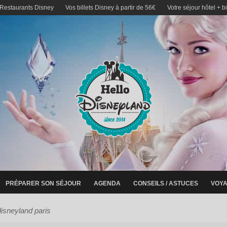
 Restaurants Disney
Vos billets Disney à partir de 56€
Votre séjour hôtel + b
PRÉPARER SON SÉJOUR
AGENDA
CONSEILS / ASTUCES
VOYA
isneyland paris