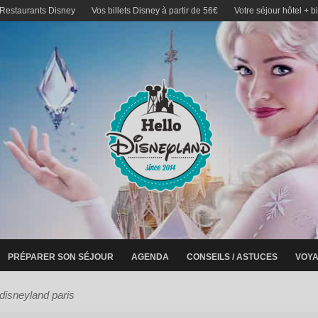
 Restaurants Disney
Vos billets Disney à partir de 56€
Votre séjour hôtel + b
PRÉPARER SON SÉJOUR
AGENDA
CONSEILS / ASTUCES
VOYA
disneyland paris