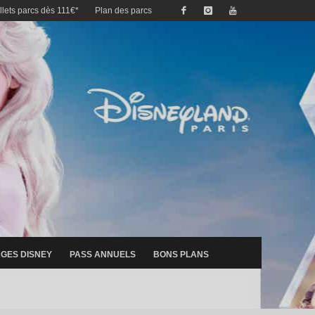
illets parcs dès 111€*
Plan des parcs
GES DISNEY
PASS ANNUELS
BONS PLANS