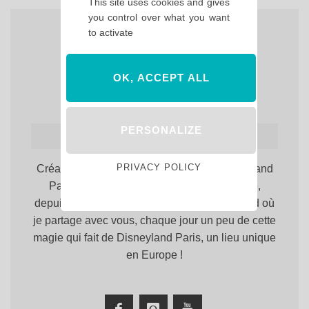
This site uses cookies and gives
you control over what you want
to activate
OK, ACCEPT ALL
PERSONALIZE
Hello Maureen
Créatrice du site. Totalement accro à Disneyland
PRIVACY POLICY
Paris, rien n'y fait, j'y reviens toujours, et ce,
depuis 1999. Bienvenue sur Hello Disneyland où
je partage avec vous, chaque jour un peu de cette
magie qui fait de Disneyland Paris, un lieu unique
en Europe !