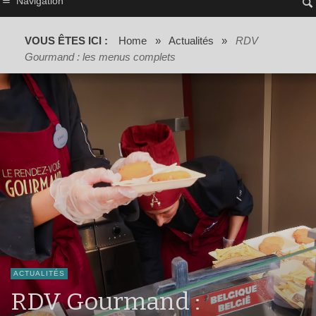
Navigation
VOUS ÊTES ICI :
Home
»
Actualités
»
RDV
Gourmand : les menus complets
ACTUALITÉS
RDV Gourmand :