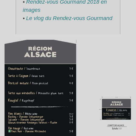
•
Rendez-vous Gourmand 2018 en
images
•
Le vlog du Rendez-vous Gourmand