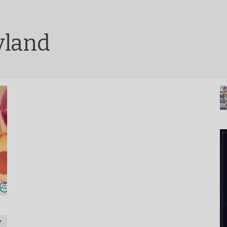
yland
y