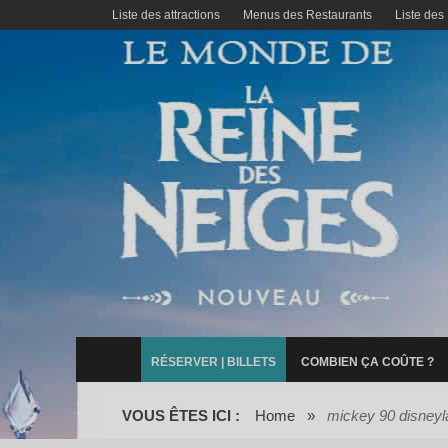
Liste des attractions
Menus des Restaurants
Liste des
RÉSERVER | BILLETS
COMBIEN ÇA COÛTE ?
VOUS ÊTES ICI :
Home
»
mickey 90 disneyl