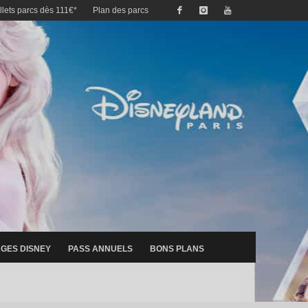
illets parcs dès 111€*
Plan des parcs
GES DISNEY
PASS ANNUELS
BONS PLANS