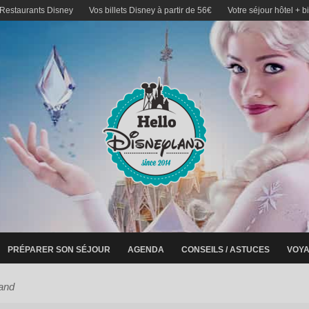
 Restaurants Disney
Vos billets Disney à partir de 56€
Votre séjour hôtel + b
PRÉPARER SON SÉJOUR
AGENDA
CONSEILS / ASTUCES
VOYA
and