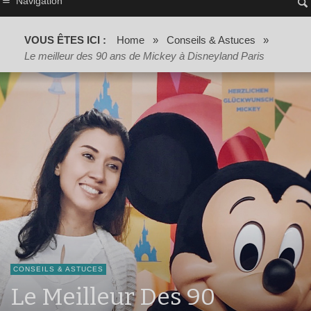
Navigation
VOUS ÊTES ICI :
Home
»
Conseils & Astuces
»
Le meilleur des 90 ans de Mickey à Disneyland Paris
CONSEILS & ASTUCES
Le Meilleur Des 90