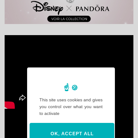
This site uses cookies and gives
you control over what you want
to activate
OK, ACCEPT ALL