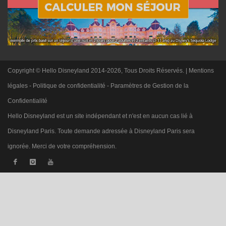
Copyright © Hello Disneyland 2014-2026, Tous Droits Réservés. |
Mentions
légales
-
Politique de confidentialité
-
Paramètres de Gestion de la
Confidentialité
Hello Disneyland est un site indépendant et n'est en aucun cas lié à
Disneyland Paris. Toute demande adressée à Disneyland Paris sera
ignorée. Merci de votre compréhension.