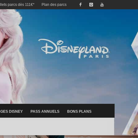
illets parcs dès 111€*
Plan des parcs
GES DISNEY
PASS ANNUELS
BONS PLANS