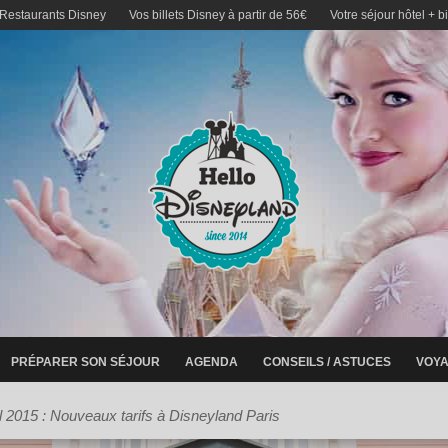
 Restaurants Disney
Vos billets Disney à partir de 56€
Votre séjour hôtel + b
PRÉPARER SON SÉJOUR
AGENDA
CONSEILS / ASTUCES
VOYA
l 2015 : Nouveaux tarifs à Disneyland Paris