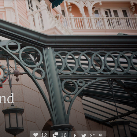
and
12
16