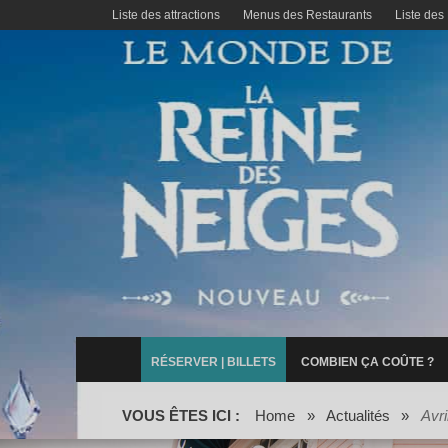
Liste des attractions
Menus des Restaurants
Liste des
RÉSERVER | BILLETS
COMBIEN ÇA COÛTE ?
VOUS ÊTES ICI :
Home
»
Actualités
»
Avri