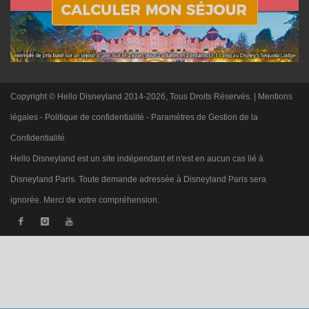
Copyright © Hello Disneyland 2014-2026, Tous Droits Réservés. |
Mentions
légales
-
Politique de confidentialité
-
Paramètres de Gestion de la
Confidentialité
Hello Disneyland est un site indépendant et n'est en aucun cas lié à
Disneyland Paris. Toute demande adressée à Disneyland Paris sera
ignorée. Merci de votre compréhension.