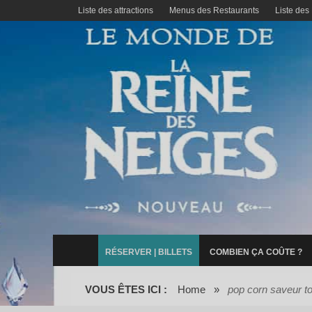
Liste des attractions
Menus des Restaurants
Liste des
RÉSERVER | BILLETS
COMBIEN ÇA COÛTE ?
VOUS ÊTES ICI :
Home
»
pop corn saveur t