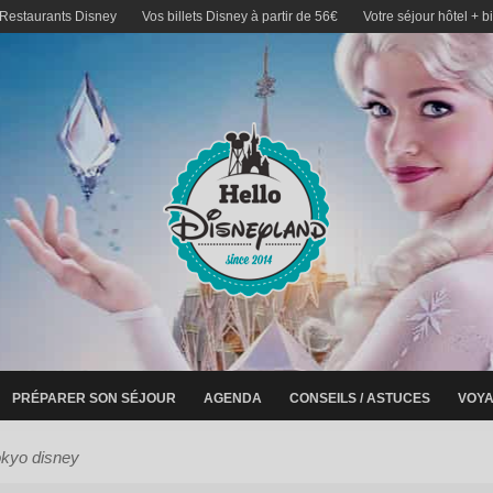
 Restaurants Disney
Vos billets Disney à partir de 56€
Votre séjour hôtel + b
PRÉPARER SON SÉJOUR
AGENDA
CONSEILS / ASTUCES
VOYA
okyo disney