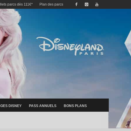
illets parcs dès 111€*
Plan des parcs
GES DISNEY
PASS ANNUELS
BONS PLANS