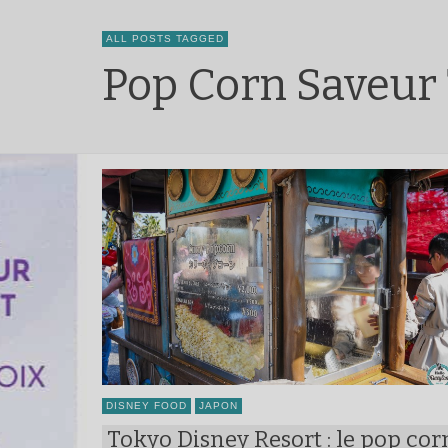
ALL POSTS TAGGED
Pop Corn Saveur
DISNEY FOOD
JAPON
Tokyo Disney Resort : le pop cor