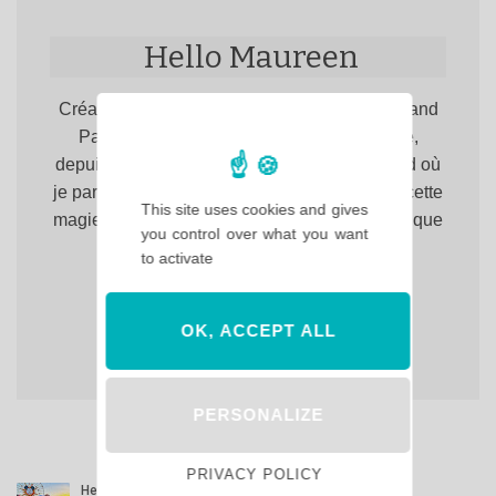
Hello Maureen
Créatrice du site. Totalement accro à Disneyland
Paris, rien n'y fait, j'y reviens toujours, et ce,
depuis 1999. Bienvenue sur Hello Disneyland où
je partage avec vous, chaque jour un peu de cette
This site uses cookies and gives
magie qui fait de Disneyland Paris, un lieu unique
you control over what you want
en Europe !
to activate
OK, ACCEPT ALL
PERSONALIZE
PRIVACY POLICY