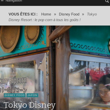
Navigation
VOUS ÊTES ICI :
Home
»
Disney Food
»
Tokyo
Disney Resort : le pop corn à tous les goûts !
DISNEY FOOD
JAPON
Tokyo Disney