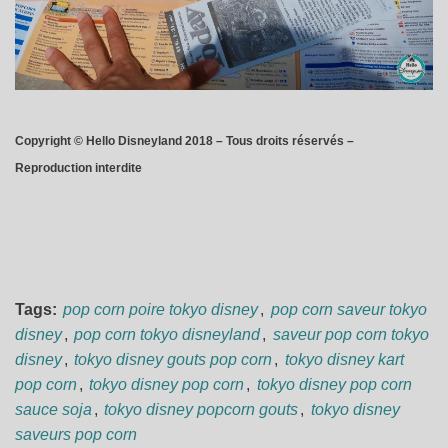
Copyright © Hello Disneyland 2018 – Tous droits réservés –
Reproduction interdite
Tags:
pop corn poire tokyo disney
,
pop corn saveur tokyo
disney
,
pop corn tokyo disneyland
,
saveur pop corn tokyo
disney
,
tokyo disney gouts pop corn
,
tokyo disney kart
pop corn
,
tokyo disney pop corn
,
tokyo disney pop corn
sauce soja
,
tokyo disney popcorn gouts
,
tokyo disney
saveurs pop corn