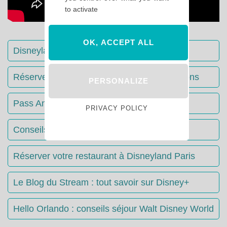
to activate
OK, ACCEPT ALL
Disneyland Paris : Le guide complet
Réserver votre séjour : toutes les informations
PERSONALIZE
Pass Annuels Disney : informations
PRIVACY POLICY
Conseils & Astuces Disneyland Paris
Réserver votre restaurant à Disneyland Paris
Le Blog du Stream : tout savoir sur Disney+
Hello Orlando : conseils séjour Walt Disney World