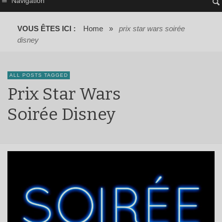
Navigation
VOUS ÊTES ICI :
Home
»
prix star wars soirée
disney
ALL POSTS TAGGED
Prix Star Wars
Soirée Disney