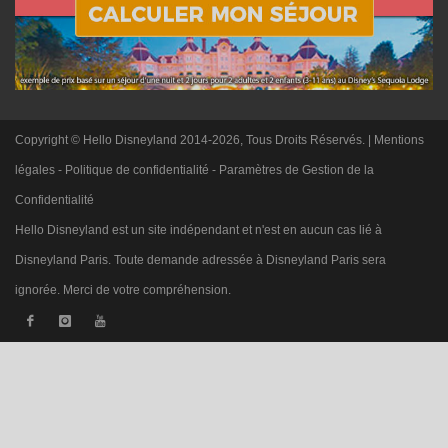
Copyright © Hello Disneyland 2014-2026, Tous Droits Réservés. |
Mentions
légales
-
Politique de confidentialité
-
Paramètres de Gestion de la
Confidentialité
Hello Disneyland est un site indépendant et n'est en aucun cas lié à
Disneyland Paris. Toute demande adressée à Disneyland Paris sera
ignorée. Merci de votre compréhension.