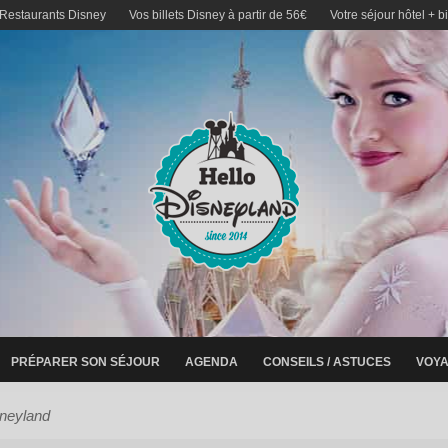
 Restaurants Disney
Vos billets Disney à partir de 56€
Votre séjour hôtel + b
PRÉPARER SON SÉJOUR
AGENDA
CONSEILS / ASTUCES
VOYA
isneyland