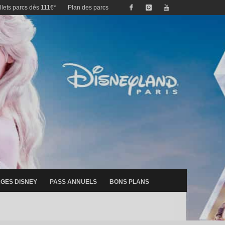
illets parcs dès 111€*
Plan des parcs
GES DISNEY
PASS ANNUELS
BONS PLANS