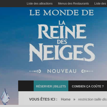
Liste des attractions
Menus des Restaurants
Liste des
RÉSERVER | BILLETS
COMBIEN ÇA COÛTE ?
VOUS ÊTES ICI :
Home
»
restriction taille d