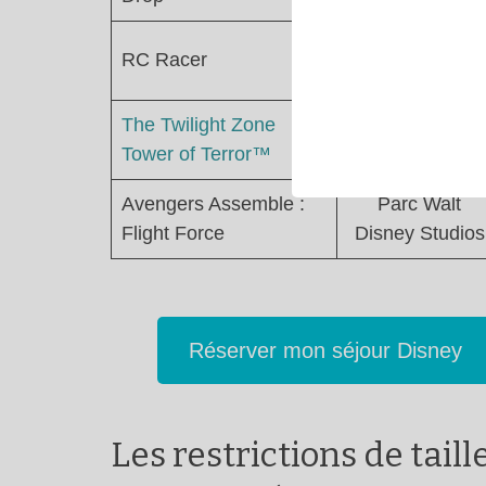
Parc Walt
RC Racer
Disney Studios
The Twilight Zone
Parc Walt
Tower of Terror™
Disney Studios
Avengers Assemble :
Parc Walt
Flight Force
Disney Studios
Réserver mon séjour Disney
Les restrictions de tai