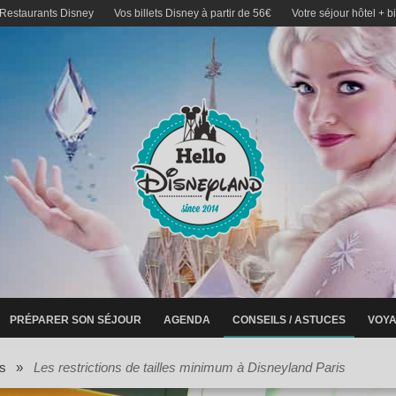
 Restaurants Disney
Vos billets Disney à partir de 56€
Votre séjour hôtel + b
PRÉPARER SON SÉJOUR
AGENDA
CONSEILS / ASTUCES
VOYA
s
»
Les restrictions de tailles minimum à Disneyland Paris