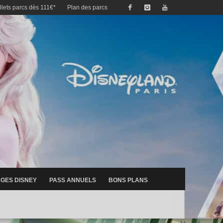
illets parcs dès 111€*
Plan des parcs
GES DISNEY
PASS ANNUELS
BONS PLANS