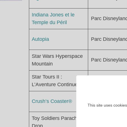
Indiana Jones et le
Parc Disneylan
Temple du Péril
Autopia
Parc Disneylan
Star Wars Hyperspace
Parc Disneylan
Mountain
Star Tours II :
Parc Disneylan
L’Aventure Continue
Parc Walt
Crush’s Coaster®
Disney Studios
This site uses cookies
Toy Soldiers Parachute
Parc Walt
Drop
Disney Studios