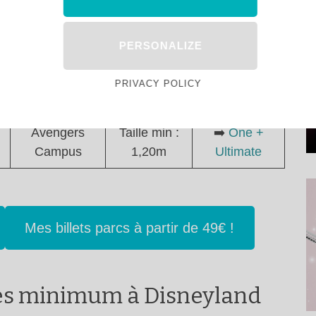
Worlds of
Taille min :
Non
PERSONALIZE
Pixar
1,20m
Production
Taille min :
➡️
One +
PRIVACY POLICY
Courtyard
1,02m
Ultimate
Avengers
Taille min :
➡️
One +
Campus
1,20m
Ultimate
Mes billets parcs à partir de 49€ !
lles minimum à Disneyland