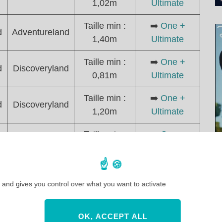
1,02m
Ultimate
Taille min :
➡️
One +
d
Adventureland
1,40m
Ultimate
Taille min :
➡️
One +
d
Discoveryland
0,81m
Ultimate
Taille min :
➡️
One +
d
Discoveryland
1,20m
Ultimate
Taille min :
➡️
One +
d
Discoveryland
1,02m
Ultimate
Worlds of
Taille min :
➡️
One +
Pixar
1,07m
Ultimate
 and gives you control over what you want to activate
Worlds of
Taille min :
Non
OK, ACCEPT ALL
Pixar
0,81m