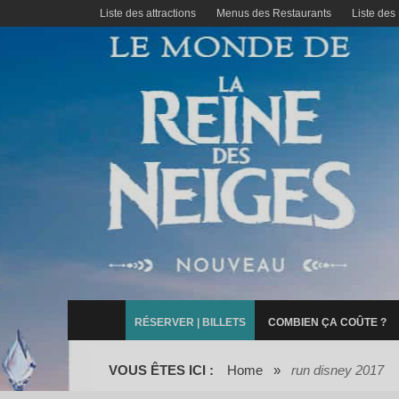
Liste des attractions
Menus des Restaurants
Liste des
RÉSERVER | BILLETS
COMBIEN ÇA COÛTE ?
VOUS ÊTES ICI :
Home
»
run disney 2017