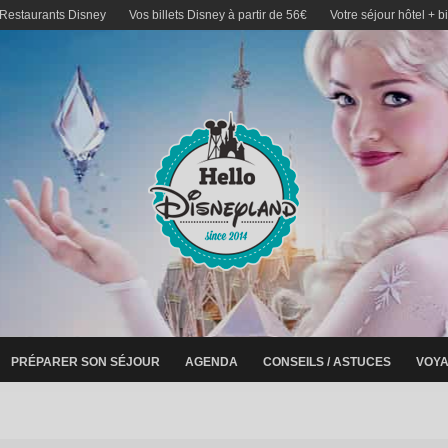
 Restaurants Disney
Vos billets Disney à partir de 56€
Votre séjour hôtel + b
PRÉPARER SON SÉJOUR
AGENDA
CONSEILS / ASTUCES
VOYA