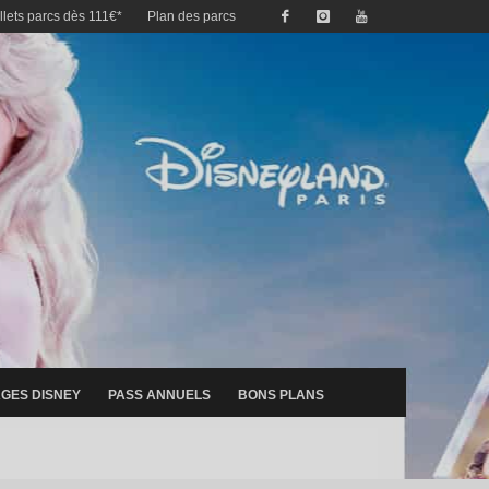
illets parcs dès 111€*
Plan des parcs
GES DISNEY
PASS ANNUELS
BONS PLANS