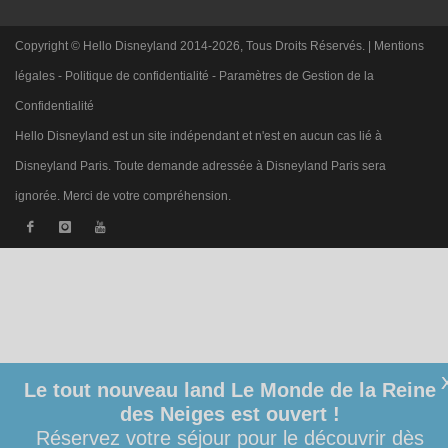
Copyright © Hello Disneyland 2014-2026, Tous Droits Réservés. |
Mentions
légales
-
Politique de confidentialité
-
Paramètres de Gestion de la
Confidentialité
Hello Disneyland est un site indépendant et n'est en aucun cas lié à
Disneyland Paris. Toute demande adressée à Disneyland Paris sera
ignorée. Merci de votre compréhension.
Le tout nouveau land Le Monde de la Reine
des Neiges est ouvert !
Réservez votre séjour pour le découvrir dès